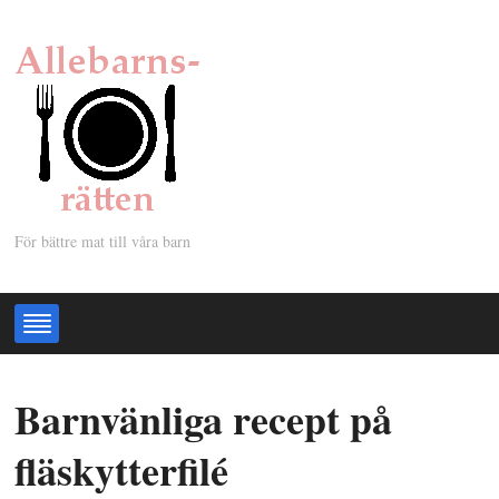
För bättre mat till våra barn
Barnvänliga recept på
fläskytterfilé