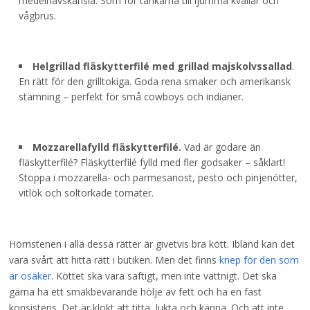
medelhavskänsla. Som för tankarna till ljumma kvällar och
vågbrus.
Helgrillad fläskytterfilé med grillad majskolvssallad
.
En rätt för den grilltokiga. Goda rena smaker och amerikansk
stämning – perfekt för små cowboys och indianer.
Mozzarellafylld fläskytterfilé.
Vad är godare än
fläskytterfilé? Fläskytterfilé fylld med fler godsaker – såklart!
Stoppa i mozzarella- och parmesanost, pesto och pinjenötter,
vitlök och soltorkade tomater.
Hörnstenen i alla dessa rätter är givetvis bra kött. Ibland kan det
vara svårt att hitta rätt i butiken. Men det finns
knep för den som
är osäker
. Köttet ska vara saftigt, men inte vattnigt. Det ska
gärna ha ett smakbevarande hölje av fett och ha en fast
konsistens. Det är klokt att titta, lukta och känna. Och att inte