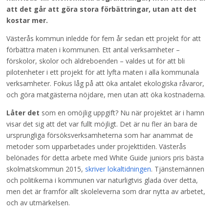
att det går att göra stora förbättringar, utan att det
kostar mer.
Västerås kommun inledde för fem år sedan ett projekt för att
förbättra maten i kommunen. Ett antal verksamheter –
förskolor, skolor och äldreboenden – valdes ut för att bli
pilotenheter i ett projekt för att lyfta maten i alla kommunala
verksamheter. Fokus låg på att öka antalet ekologiska råvaror,
och göra matgästerna nöjdare, men utan att öka kostnaderna.
Låter det
som en omöjlig uppgift? Nu när projektet är i hamn
visar det sig att det var fullt möjligt. Det är nu fler än bara de
ursprungliga försöksverksamheterna som har anammat de
metoder som upparbetades under projekttiden. Västerås
belönades för detta arbete med White Guide juniors pris bästa
skolmatskommun 2015,
skriver lokaltidningen
. Tjänstemännen
och politikerna i kommunen var naturligtvis glada över detta,
men det är framför allt skoleleverna som drar nytta av arbetet,
och av utmärkelsen.