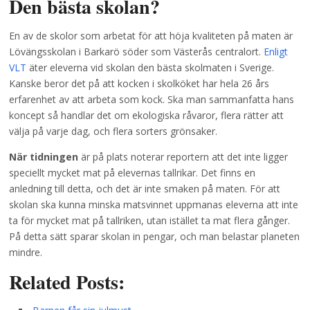
Den bästa skolan?
En av de skolor som arbetat för att höja kvaliteten på maten är
Lövängsskolan i Barkarö söder som Västerås centralort.
Enligt
VLT
äter eleverna vid skolan den bästa skolmaten i Sverige.
Kanske beror det på att kocken i skolköket har hela 26 års
erfarenhet av att arbeta som kock. Ska man sammanfatta hans
koncept så handlar det om ekologiska råvaror, flera rätter att
välja på varje dag, och flera sorters grönsaker.
När tidningen
är på plats noterar reportern att det inte ligger
speciellt mycket mat på elevernas tallrikar. Det finns en
anledning till detta, och det är inte smaken på maten. För att
skolan ska kunna minska matsvinnet uppmanas eleverna att inte
ta för mycket mat på tallriken, utan istället ta mat flera gånger.
På detta sätt sparar skolan in pengar, och man belastar planeten
mindre.
Related Posts: