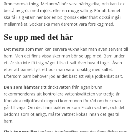
ämnesomsättning. Mellanmål bör vara näringsrika, och kan t.ex.
bestå av gröt med mjölk, eller en mugg välling. För att barnet
ska få i sig vitaminer bör en bit grönsak eller frukt också ingå i
mellanmålet. Socker ska man däremot vara försiktig med.
Se upp med det här
Det mesta som man kan servera vuxna kan man även servera till
barn. Men det finns vissa sker man bör se upp med. Barn under
ett år ska inte få i sig något tillsatt salt över huvud taget. Även
efter att barnet fyllt ett bör man vara försiktig med saltet.
Eftersom barn behöver jod är det bäst att välja jodberikat salt.
Den som hämtar
sitt dricksvatten från egen brunn
rekommenderas att kontrollera vattenkvaliteten var tredje år.
Kontakta miljöförvaltningen i kommunen för råd om hur man
går till väga. Om det finns bakterier som E.coli i vattnet, och det
bedöms som otjänligt, måste vattnet kokas innan det ges till
barn.
Fisk är populärt
i många barnfamiljer, men det finns fiskar som