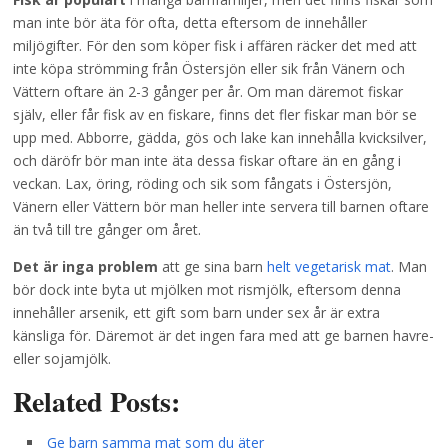
man inte bör äta för ofta, detta eftersom de innehåller
miljögifter. För den som köper fisk i affären räcker det med att
inte köpa strömming från Östersjön eller sik från Vänern och
Vättern oftare än 2-3 gånger per år. Om man däremot fiskar
själv, eller får fisk av en fiskare, finns det fler fiskar man bör se
upp med. Abborre, gädda, gös och lake kan innehålla kvicksilver,
och däröfr bör man inte äta dessa fiskar oftare än en gång i
veckan. Lax, öring, röding och sik som fångats i Östersjön,
Vänern eller Vättern bör man heller inte servera till barnen oftare
än två till tre gånger om året.
Det är inga problem
att ge sina barn
helt vegetarisk mat
. Man
bör dock inte byta ut mjölken mot rismjölk, eftersom denna
innehåller arsenik, ett gift som barn under sex år är extra
känsliga för. Däremot är det ingen fara med att ge barnen havre-
eller sojamjölk.
Related Posts:
Ge barn samma mat som du äter