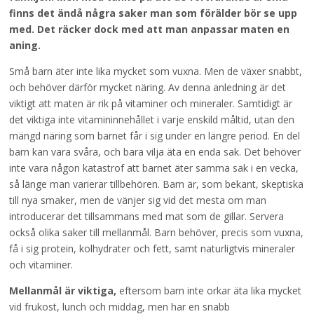
finns det ändå några saker man som förälder bör se upp
med. Det räcker dock med att man anpassar maten en
aning.
Små barn äter inte lika mycket som vuxna. Men de växer snabbt,
och behöver därför mycket näring. Av denna anledning är det
viktigt att maten är rik på vitaminer och mineraler. Samtidigt är
det viktiga inte vitamininnehållet i varje enskild måltid, utan den
mängd näring som barnet får i sig under en längre period. En del
barn kan vara svåra, och bara vilja äta en enda sak. Det behöver
inte vara någon katastrof att barnet äter samma sak i en vecka,
så länge man varierar tillbehören. Barn är, som bekant, skeptiska
till nya smaker, men de vänjer sig vid det mesta om man
introducerar det tillsammans med mat som de gillar. Servera
också olika saker till mellanmål. Barn behöver, precis som vuxna,
få i sig protein, kolhydrater och fett, samt naturligtvis mineraler
och vitaminer.
Mellanmål är viktiga,
eftersom barn inte orkar äta lika mycket
vid frukost, lunch och middag, men har en snabb